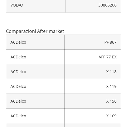
VOLVO
30866266
Comparazioni After market
ACDelco
PF 867
ACDelco
VFF 77 EX
ACDelco
X 118
ACDelco
X 119
ACDelco
X 156
ACDelco
X 169