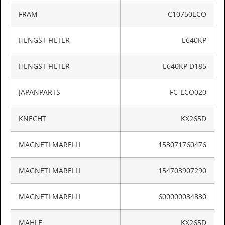
FRAM
C10750ECO
HENGST FILTER
E640KP
HENGST FILTER
E640KP D185
JAPANPARTS
FC-ECO020
KNECHT
KX265D
MAGNETI MARELLI
153071760476
MAGNETI MARELLI
154703907290
MAGNETI MARELLI
600000034830
MAHLE
KX265D