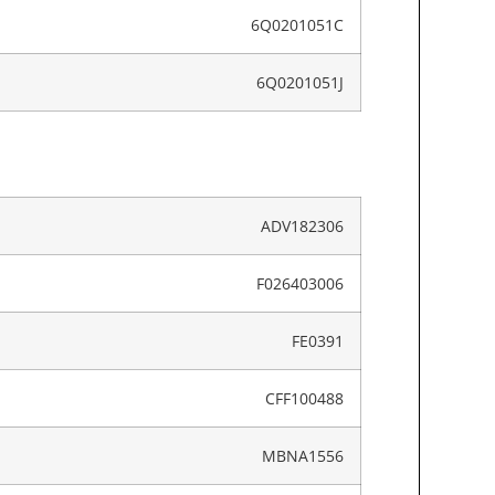
6Q0201051C
6Q0201051J
ADV182306
F026403006
FE0391
CFF100488
MBNA1556