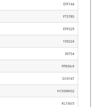
EFF144
FT5785
EFP229
109224
30754
PP836/4
G10147
H155WK02
KL156/3