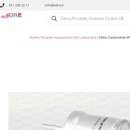
011 229 22 11
info@edra.it
Home
/
Ricambi meccanica
/
Filtri carburanti
/ Filtro Carburante E