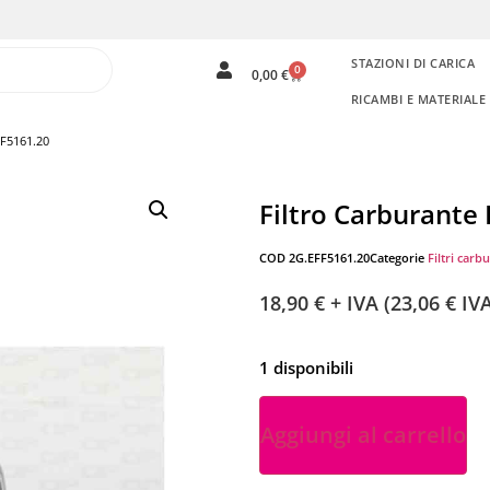
STAZIONI DI CARICA
0
0,00
€
RICAMBI E MATERIAL
FF5161.20
Filtro Carburante
COD
2G.EFF5161.20
Categorie
Filtri carb
18,90
€
+ IVA (
23,06
€
IVA
1 disponibili
Aggiungi al carrello