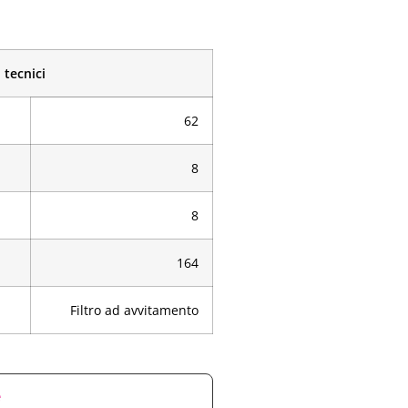
 tecnici
62
8
8
164
Filtro ad avvitamento
e