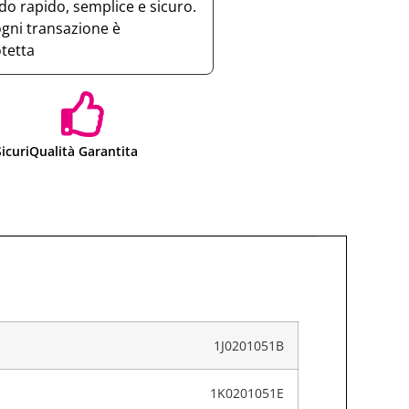
o rapido, semplice e sicuro.
ogni transazione è
otetta
icuri
Qualità Garantita
1J0201051B
1K0201051E