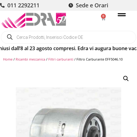
011 2292211
Sede e Orari
0
ll’8 al 23 agosto compresi. Edra vi augura buone vacanze! G
Home
/
Ricambi meccanica
/
Filtri carburanti
/ Filtro Carburante EFF5046.10