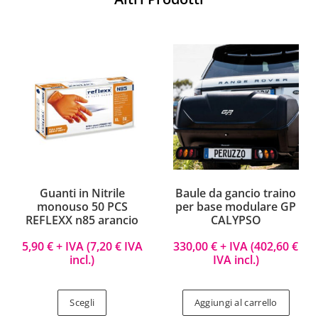
Guanti in Nitrile
Baule da gancio traino
monouso 50 PCS
per base modulare GP
REFLEXX n85 arancio
CALYPSO
5,90
€
+ IVA (
7,20
€
IVA
330,00
€
+ IVA (
402,60
€
incl.)
IVA incl.)
Scegli
Aggiungi al carrello