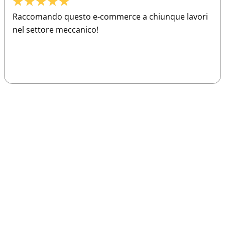
★
★
★
★
★
Raccomando questo e-commerce a chiunque lavori
nel settore meccanico!
Sparco
Vesti Sparco: stile, sicurezza e comfort
per ogni pilota. Scopri l'eccellenza sulla
pista