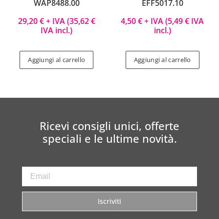
WAP8488.00
EFF5017.10
29,20
€
+ IVA (
35,62
€
4,50
€
+ IVA (
5,49
€
IVA
IVA incl.)
incl.)
Aggiungi al carrello
Aggiungi al carrello
Ricevi consigli unici, offerte
speciali e le ultime novità.
Iscriviti