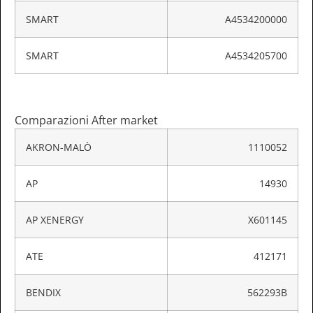
SMART
A4534200000
SMART
A4534205700
Comparazioni After market
AKRON-MALÒ
1110052
AP
14930
AP XENERGY
X601145
ATE
412171
BENDIX
562293B