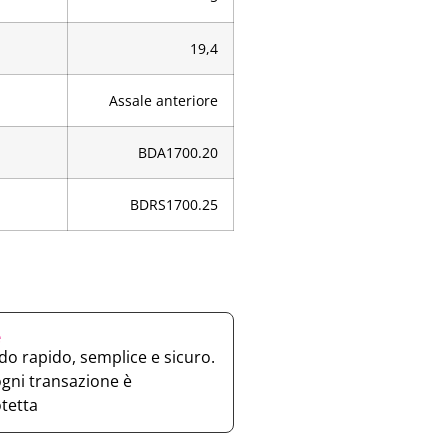
19,4
Assale anteriore
BDA1700.20
BDRS1700.25
e
o rapido, semplice e sicuro.
ogni transazione è
otetta