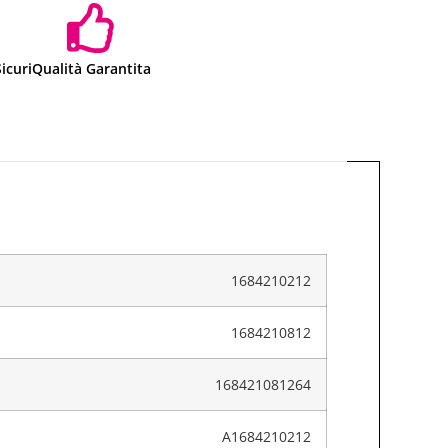
icuri
Qualità Garantita
1684210212
1684210812
168421081264
A1684210212