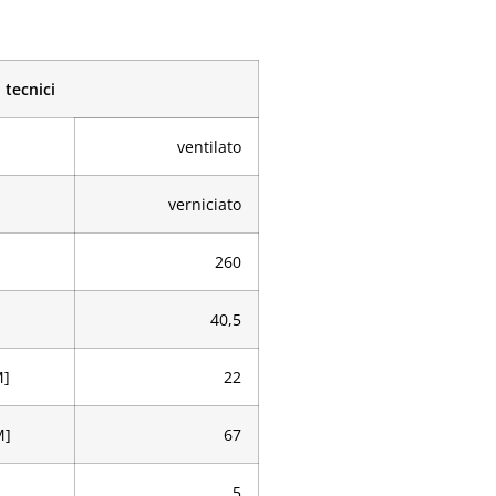
 tecnici
ventilato
verniciato
260
40,5
M]
22
M]
67
5