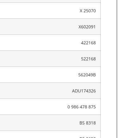
X 25070
X602091
422168
522168
562049B
ADU174326
0 986 478 875
BS 8318