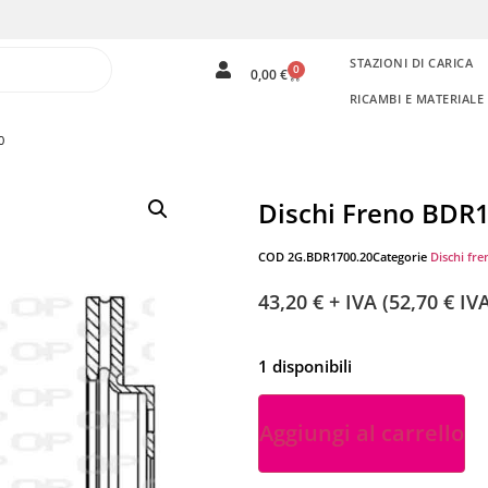
STAZIONI DI CARICA
0
0,00
€
RICAMBI E MATERIAL
0
Dischi Freno BDR
COD
2G.BDR1700.20
Categorie
Dischi fre
43,20
€
+ IVA (
52,70
€
IVA
1 disponibili
Aggiungi al carrello