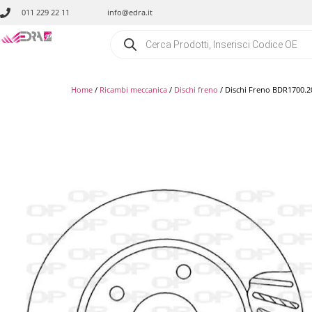
011 229 22 11
info@edra.it
Home
/
Ricambi meccanica
/
Dischi freno
/ Dischi Freno BDR1700.2