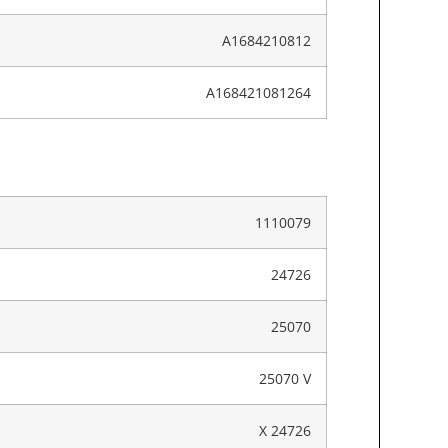
A1684210812
A168421081264
1110079
24726
25070
25070 V
X 24726