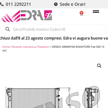
011 2292211
Sede e Orari
0
si dall’8 al 23 agosto compresi. Edra vi augura buone vacanz
Home
/
Ricambi meccanica
/
Radiatori
/ DENSO DRM09160 RADIATORE Fiat 500 13
A/C