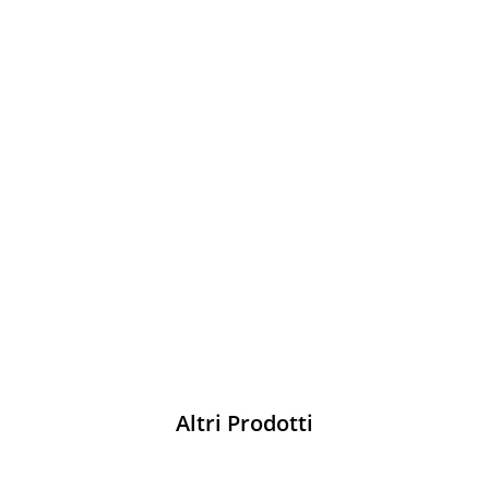
Sparco
Vesti Sparco: stile, sicurezza e comfort
per ogni pilota. Scopri l'eccellenza sulla
pista
Acquista
Altri Prodotti