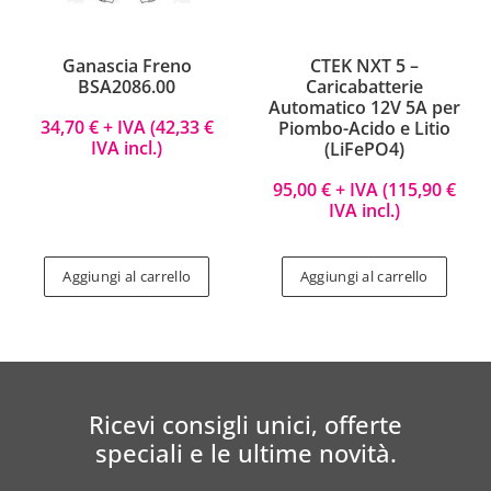
Ganascia Freno
CTEK NXT 5 –
BSA2086.00
Caricabatterie
Automatico 12V 5A per
34,70
€
+ IVA (
42,33
€
Piombo-Acido e Litio
IVA incl.)
(LiFePO4)
95,00
€
+ IVA (
115,90
€
IVA incl.)
Aggiungi al carrello
Aggiungi al carrello
Ricevi consigli unici, offerte
speciali e le ultime novità.