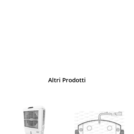
Vesti Sparco: stile, sicurezza e comfort
per ogni pilota. Scopri l'eccellenza sulla
pista
Acquista
Altri Prodotti