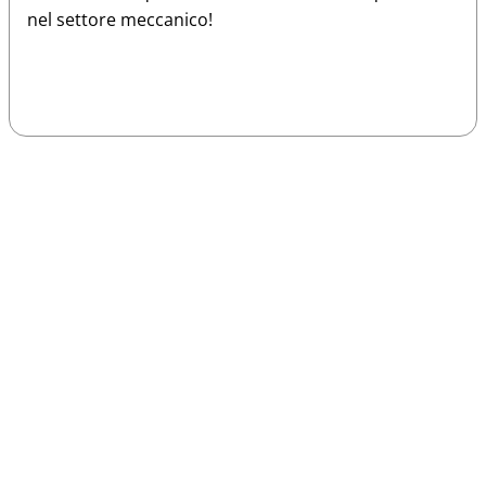
nel settore meccanico!
Sparco
Vesti Sparco: stile, sicurezza e comfort
per ogni pilota. Scopri l'eccellenza sulla
pista