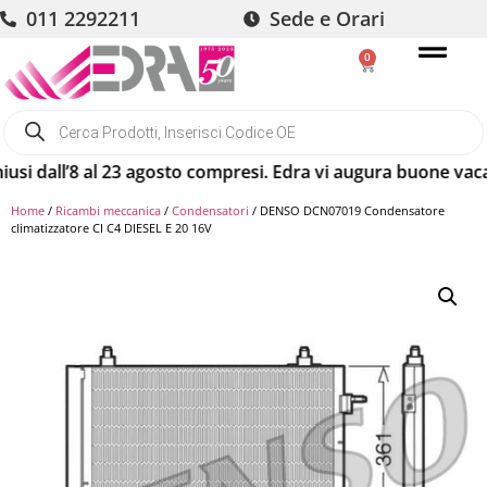
011 2292211
Sede e Orari
0
 dall’8 al 23 agosto compresi. Edra vi augura buone vacanze
Home
/
Ricambi meccanica
/
Condensatori
/ DENSO DCN07019 Condensatore
climatizzatore CI C4 DIESEL E 20 16V