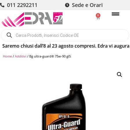
011 2292211
Sede e Orari
0
chiusi dall’8 al 23 agosto compresi. Edra vi augura buone v
Home
/
Additivi
/ Bg ultra-guard® 75w-90 gl5