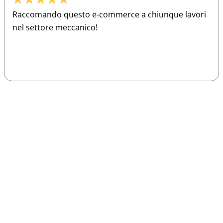
Raccomando questo e-commerce a chiunque lavori
nel settore meccanico!
Sparco
Vesti Sparco: stile, sicurezza e comfort
per ogni pilota. Scopri l'eccellenza sulla
pista