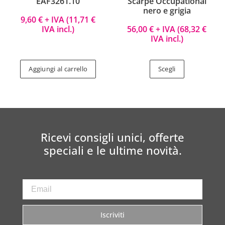
EAF3261.10
Scarpe Occupational
nero e grigia
9,60
€
+ IVA (
11,71
€
IVA incl.)
56,00
€
+ IVA (
68,32
€
IVA incl.)
Aggiungi al carrello
Scegli
Ricevi consigli unici, offerte
speciali e le ultime novità.
Iscriviti