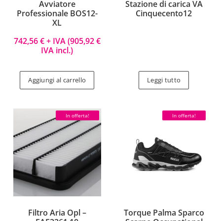
Avviatore
Stazione di carica VA
Professionale BOS12-
Cinquecento12
XL
742,56
€
+ IVA (
905,92
€
IVA incl.)
Aggiungi al carrello
Leggi tutto
In offerta!
In offerta!
Filtro Aria Opl –
Torque Palma Sparco