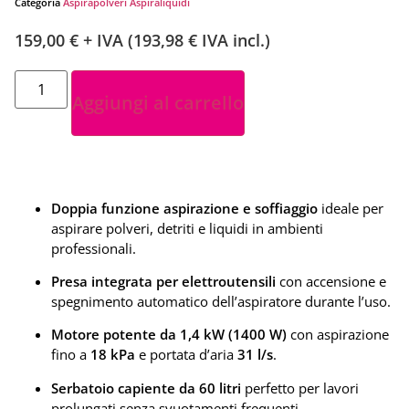
Categoria
Aspirapolveri Aspiraliquidi
159,00
€
+ IVA (
193,98
€
IVA incl.)
Aggiungi al carrello
Doppia funzione aspirazione e soffiaggio
ideale per
aspirare polveri, detriti e liquidi in ambienti
professionali.
Presa integrata per elettroutensili
con accensione e
spegnimento automatico dell’aspiratore durante l’uso.
Motore potente da 1,4 kW (1400 W)
con aspirazione
fino a
18 kPa
e portata d’aria
31 l/s
.
Serbatoio capiente da 60 litri
perfetto per lavori
prolungati senza svuotamenti frequenti.