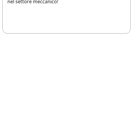
nel settore meccanico!
Sparco
Vesti Sparco: stile, sicurezza e comfort
per ogni pilota. Scopri l'eccellenza sulla
pista
Acquista