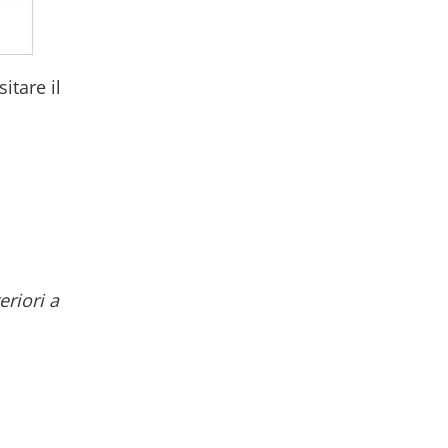
Candidati ora
itare il
eriori a