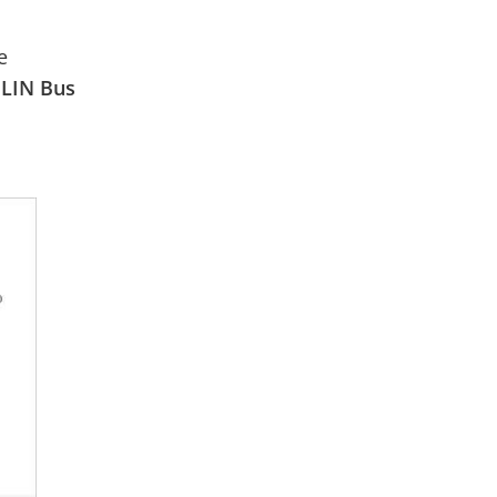
e
a LIN Bus
Outlet
Sparco Teamwork