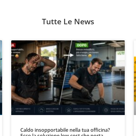
Tutte Le News
Caldo insopportabile nella tua officina?
Ecco la soluzione low cost che porta