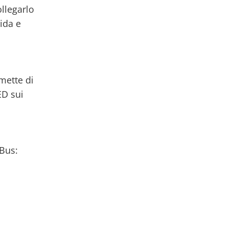
llegarlo
pida e
mette di
ED sui
Nuovo Launch
NOVITÀ
 Bus: