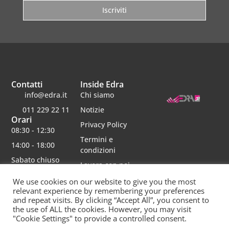
Iscriviti
Contatti
Inside Edra
info@edra.it
Chi siamo
011 229 22 11
Notizie
Orari
Privacy Policy
08:30 - 12:30
Termini e
14:00 - 18:00
condizioni
Sabato chiuso
Lavora con noi
We use cookies on our website to give you the most
relevant experience by remembering your preferences
and repeat visits. By clicking “Accept All”, you consent to
the use of ALL the cookies. However, you may visit
Edra srl | Via schiaparelli 16 | 10148 torino | p.iva 06482750012 | Capitale Sociale 30000 interamente
versato | rea 790234 registro imprese re
"Cookie Settings" to provide a controlled consent.
Questo sito è protetto da Google reCAPTCHA v3,
Privacy Policy
e
Terms of Service
di