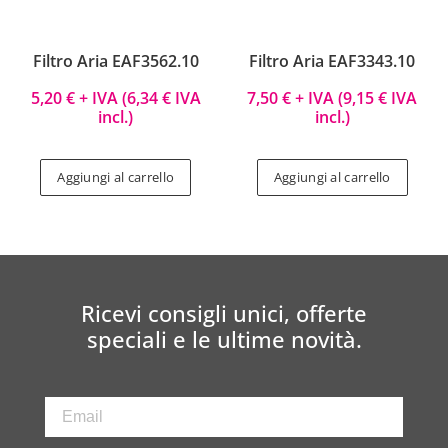
Filtro Aria EAF3562.10
Filtro Aria EAF3343.10
5,20
€
+ IVA (
6,34
€
IVA
7,50
€
+ IVA (
9,15
€
IVA
incl.)
incl.)
Aggiungi al carrello
Aggiungi al carrello
Ricevi consigli unici, offerte
speciali e le ultime novità.