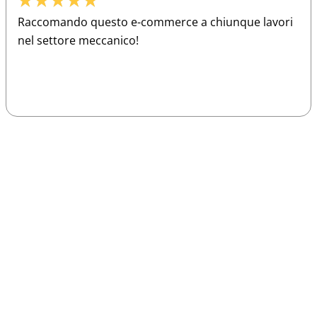
★
★
★
★
★
Raccomando questo e-commerce a chiunque lavori
nel settore meccanico!
Sparco
Vesti Sparco: stile, sicurezza e comfort
per ogni pilota. Scopri l'eccellenza sulla
pista