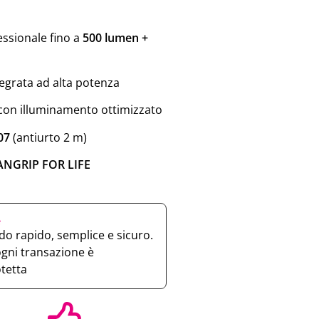
essionale fino a
500 lumen +
tegrata ad alta potenza
con illuminamento ottimizzato
07
(antiurto 2 m)
ANGRIP FOR LIFE
e
o rapido, semplice e sicuro.
ogni transazione è
otetta