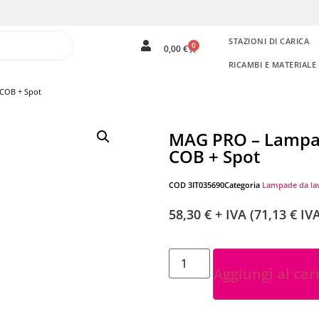
STAZIONI DI CARICA
0
0,00
€
RICAMBI E MATERIAL
COB + Spot
MAG PRO – Lampa
COB + Spot
COD
3IT035690
Categoria
Lampade da la
58,30
€
+ IVA (
71,13
€
IVA
Aggiungi al car