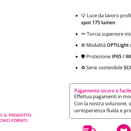
💡 Luce da lavoro prof
spot 175 lumen
🔦 Torcia superiore in
⚙️ Modalità
OPTILight
🛡️ Protezione
IP65 / IK
♻️ Serie sostenibile
SC
Pagamento sicuro e facil
Effettua pagamenti in mod
Con la nostra soluzione, 
un’esperienza fluida e pr
VI; IL PRODOTTO
NICI FORNITI.