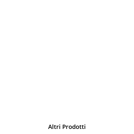
Sparco
Vesti Sparco: stile, sicurezza e comfort
per ogni pilota. Scopri l'eccellenza sulla
pista
Acquista
Altri Prodotti