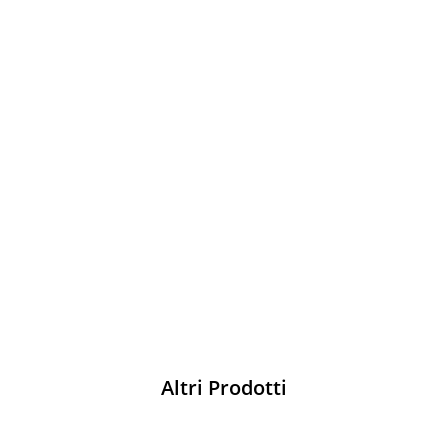
Sparco
Vesti Sparco: stile, sicurezza e comfort
per ogni pilota. Scopri l'eccellenza sulla
pista
Acquista
Altri Prodotti