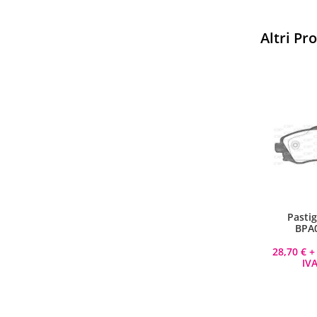
Altri Pr
Sparco
Vesti Sparco: stile, sicurezza
Pastig
e comfort per ogni pilota.
BPA
Scopri l'eccellenza sulla pista
28,70
€
+ 
IVA
Acquista