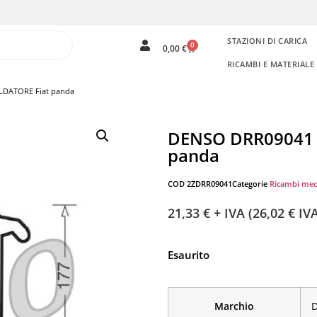
STAZIONI DI CARICA
0
0,00
€
RICAMBI E MATERIAL
LDATORE Fiat panda
DENSO DRR09041 
panda
COD
2ZDRR09041
Categorie
Ricambi mec
21,33
€
+ IVA (
26,02
€
IVA
Esaurito
Marchio