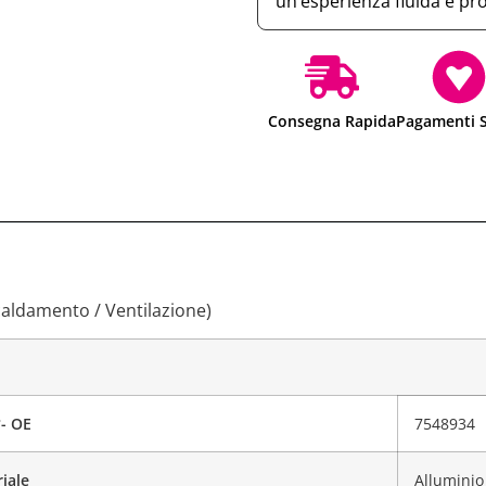
un’esperienza fluida e pr
Consegna Rapida
Pagamenti S
caldamento / Ventilazione)
°- OE
7548934
iale
Alluminio