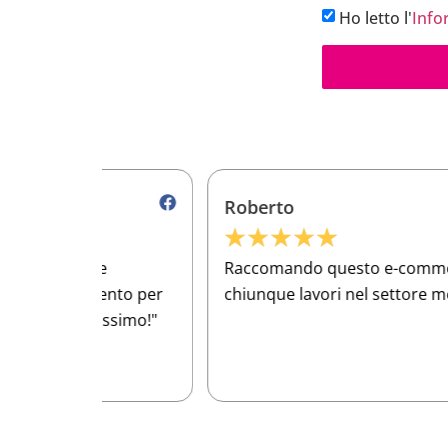
Ho letto l'
Info
Roberto
★
★
★
★
★
e
Raccomando questo e-commerce a
ento per
chiunque lavori nel settore meccanico!
issimo!"