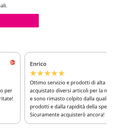
ali.
Enrico
Frances
★
★
★
★
★
★
★
★
ttimo servizio e prodotti di alta qualità Ho
Ho compra
cquistato diversi articoli per la mia officina
per lavor
 sono rimasto colpito dalla qualità dei
qualità si
rodotti e dalla rapidità della spedizione.
Sicuramente acquisterò ancora!