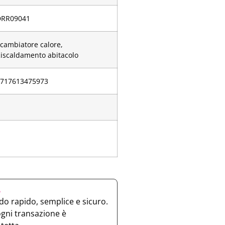
DRR09041
cambiatore calore,
iscaldamento abitacolo
8717613475973
e
o rapido, semplice e sicuro.
ogni transazione è