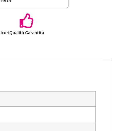
otetta
icuri
Qualità Garantita