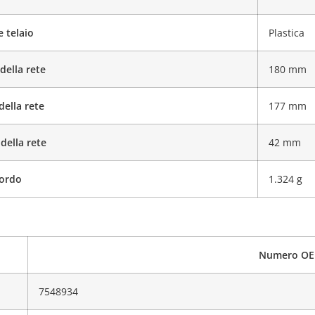
e telaio
Plastica
della rete
180 mm
della rete
177 mm
della rete
42 mm
lordo
1.324 g
Numero OE
7548934