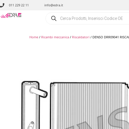
011 229 22 11
info@edra.it
Home
/
Ricambi meccanica
/
Riscaldatori
/ DENSO DRR09041 RISCA