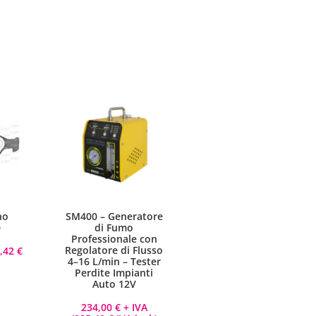
no
SM400 – Generatore
0
di Fumo
Professionale con
Regolatore di Flusso
8,42
€
4–16 L/min – Tester
Perdite Impianti
Auto 12V
234,00
€
+ IVA