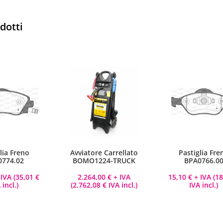
odotti
lia Freno
Avviatore Carrellato
Pastiglia Fre
0774.02
BOMO1224-TRUCK
BPA0766.0
IVA (
35,01
€
2.264,00
€
+ IVA
15,10
€
+ IVA (
1
 incl.)
(
2.762,08
€
IVA incl.)
IVA incl.)