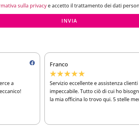
rmativa sulla privacy
e accetto il trattamento dei dati person
INVIA
Franco
★
★
★
★
★
Servizio eccellente e assistenza clienti
O
impeccabile. Tutto ciò di cui ho bisogno per
a
la mia officina lo trovo qui. 5 stelle meritate!
e
p