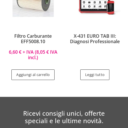
Filtro Carburante
X-431 EURO TAB III:
EFF5008.10
Diagnosi Professionale
6,60
€
+ IVA (
8,05
€
IVA
incl.)
Aggiungi al carrello
Leggi tutto
Ricevi consigli unici, offerte
speciali e le ultime novità.