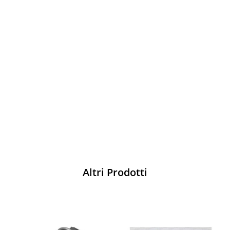
Vesti Sparco: stile, sicurezza e comfort
per ogni pilota. Scopri l'eccellenza sulla
pista
Acquista
Altri Prodotti