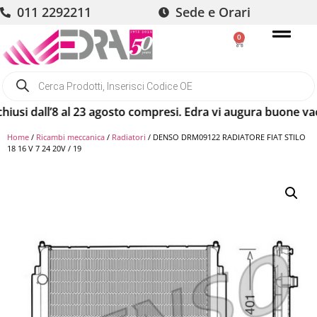
011 2292211
Sede e Orari
0
i dall’8 al 23 agosto compresi. Edra vi augura buone vacanz
Home
/
Ricambi meccanica
/
Radiatori
/ DENSO DRM09122 RADIATORE FIAT STILO
18 16 V 7 24 20V / 19