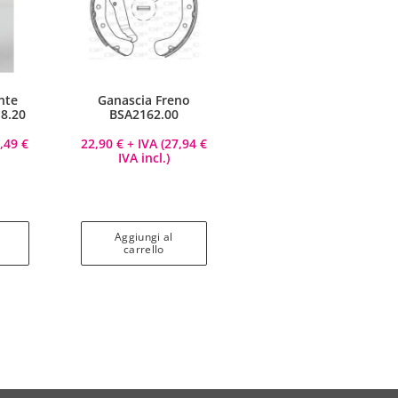
nte
Ganascia Freno
8.20
BSA2162.00
5,49
€
22,90
€
+ IVA (
27,94
€
IVA incl.)
Aggiungi al
carrello