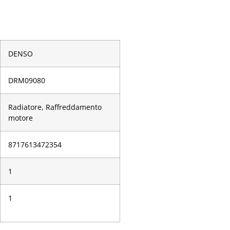
DENSO
DRM09080
Radiatore, Raffreddamento
motore
­8717613472354
1
1