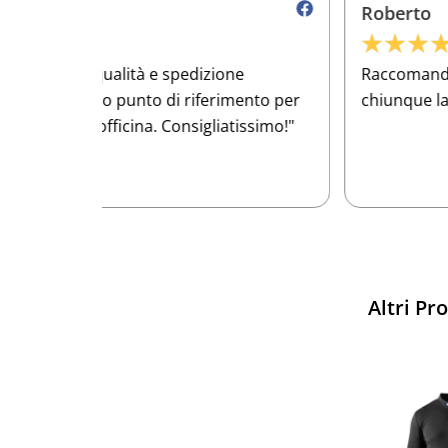
Roberto
★
★
★
★
★
e
Raccomando questo e-commerce a
ento per
chiunque lavori nel settore meccanico!
issimo!"
Altri Pr
Sparco