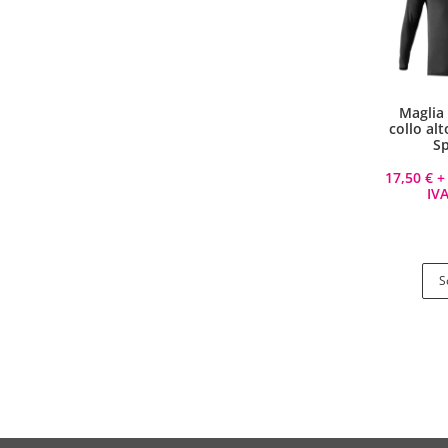
Vesti Sparco: stile, sicurezza
Maglia
e comfort per ogni pilota.
collo al
Scopri l'eccellenza sulla pista
S
17,50
€
+ 
Acquista
IVA
S