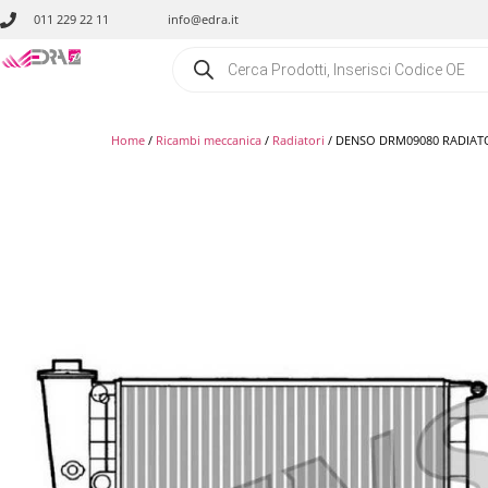
011 229 22 11
info@edra.it
Home
/
Ricambi meccanica
/
Radiatori
/ DENSO DRM09080 RADIATOR