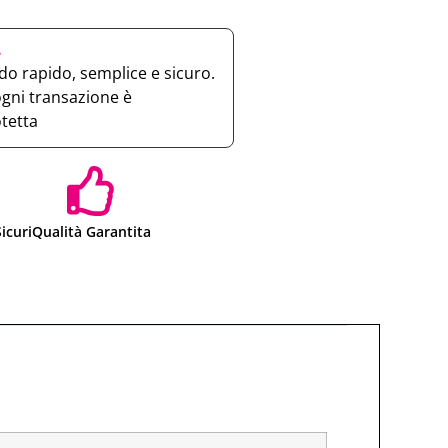
e
o rapido, semplice e sicuro.
ogni transazione è
otetta
icuri
Qualità Garantita