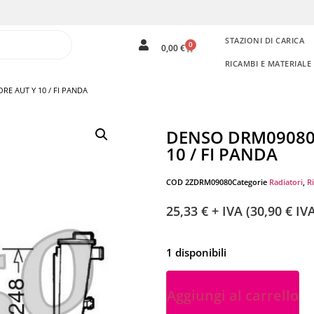
STAZIONI DI CARICA
0
0,00
€
RICAMBI E MATERIAL
E AUT Y 10 / FI PANDA
DENSO DRM09080
10 / FI PANDA
COD
2ZDRM09080
Categorie
Radiatori
,
R
25,33
€
+ IVA (
30,90
€
IVA
1 disponibili
Aggiungi al carrello