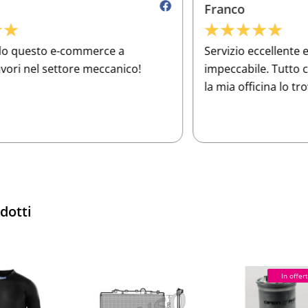
Franco
★
★
★
★
★
Servizio eccellente e assistenza clienti
O
impeccabile. Tutto ciò di cui ho bisogno per
a
la mia officina lo trovo qui. 5 stelle meritate!
e
p
odotti
In offert