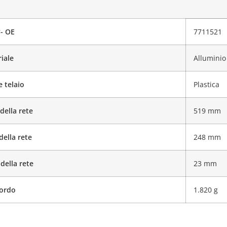
°- OE
7711521
iale
Alluminio
e telaio
Plastica
della rete
519 mm
della rete
248 mm
della rete
23 mm
lordo
1.820 g