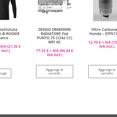
 sottotuta
DENSO DRM09090
Filtro Carbura
to B-ROOKIE
RADIATORE Fiat
Honda – EFF511
parco
PUNTO 75 (1242 CC)
MPI AC
12,70
€
+ IVA (
1
IVA (
21,35
€
IVA incl.)
 incl.)
77,33
€
+ IVA (
94,34
€
IVA incl.)
Aggiungi al
Aggiungi al
cegli
carrello
carrello