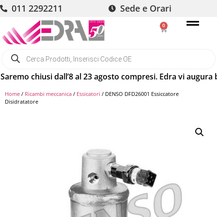
011 2292211
Sede e Orari
0
hiusi dall’8 al 23 agosto compresi. Edra vi augura buone va
Home
/
Ricambi meccanica
/
Essicatori
/ DENSO DFD26001 Essiccatore
Disidratatore