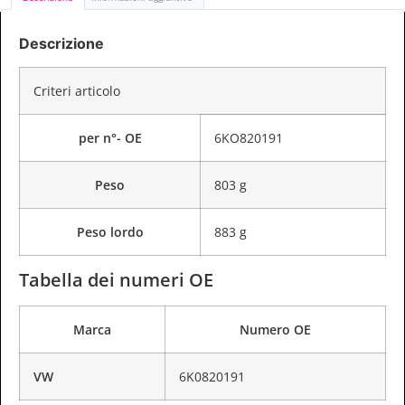
Descrizione
Criteri articolo
per n°- OE
6KO820191
Peso
803 g
Peso lordo
883 g
Tabella dei numeri OE
Marca
Numero OE
VW
6K0820191