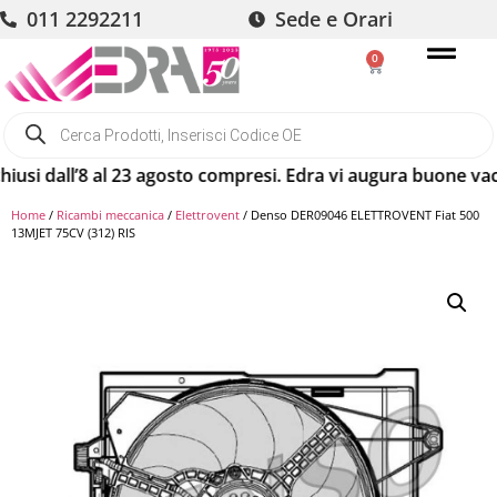
011 2292211
Sede e Orari
0
i dall’8 al 23 agosto compresi. Edra vi augura buone vacanz
Home
/
Ricambi meccanica
/
Elettrovent
/ Denso DER09046 ELETTROVENT Fiat 500
13MJET 75CV (312) RIS