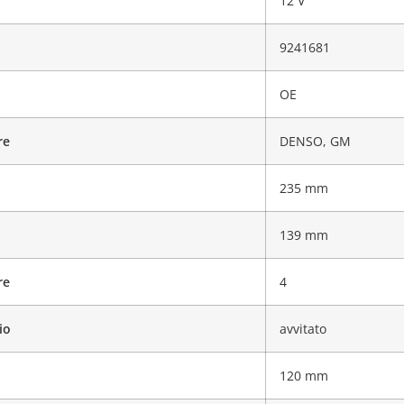
12 V
9241681
OE
re
DENSO
,
GM
235 mm
139 mm
re
4
io
avvitato
120 mm