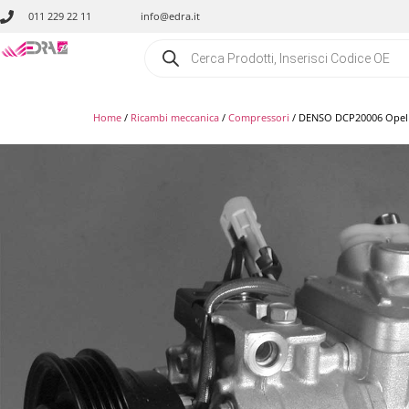
011 229 22 11
info@edra.it
Home
/
Ricambi meccanica
/
Compressori
/ DENSO DCP20006 Opel