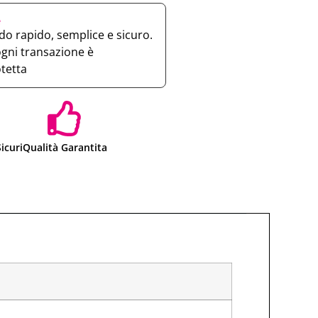
e
o rapido, semplice e sicuro.
ogni transazione è
otetta
icuri
Qualità Garantita