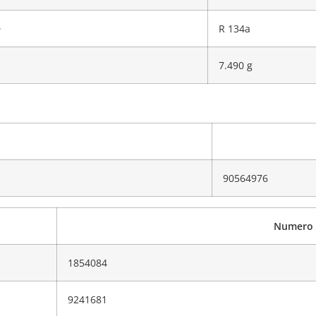
e
R 134a
7.490 g
90564976
Numero
1854084
9241681