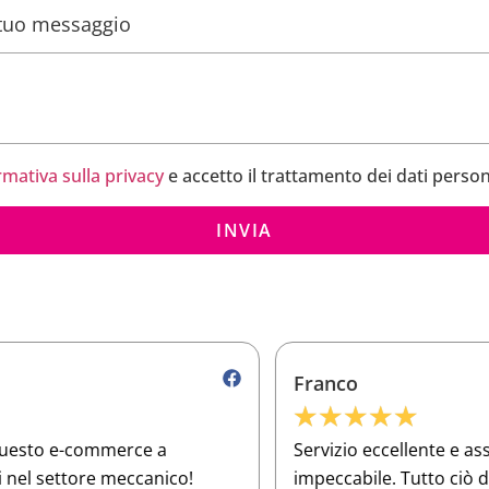
l tuo messaggio
rmativa sulla privacy
e accetto il trattamento dei dati person
INVIA
Franco
★
★
★
★
★
Servizio eccellente e assistenza clienti
O
impeccabile. Tutto ciò di cui ho bisogno per
a