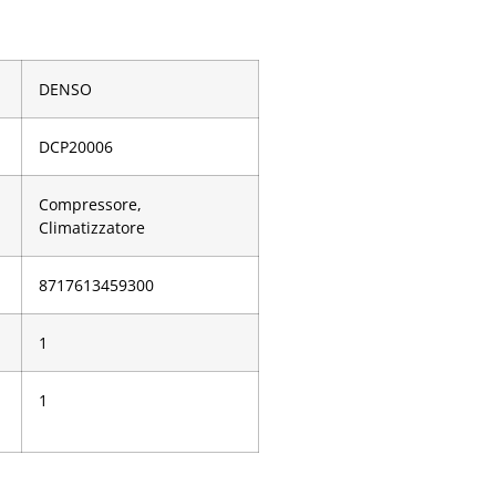
DENSO
DCP20006
Compressore,
Climatizzatore
­8717613459300
1
1