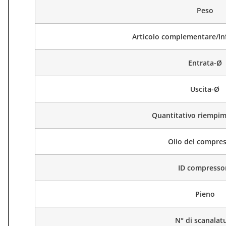
Peso
Articolo complementare/Inf
Entrata-Ø
Uscita-Ø
Quantitativo riempim
Olio del compre
ID compresso
Pieno
N° di scanalat