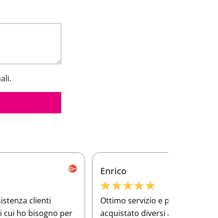
ali.
Enrico
Frances
★
★
★
★
★
★
★
★
ttimo servizio e prodotti di alta qualità Ho
Ho compra
cquistato diversi articoli per la mia officina
per lavor