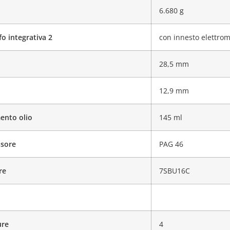
6.680 g
o integrativa 2
con innesto elettro
28,5 mm
12,9 mm
ento olio
145 ml
ssore
PAG 46
re
7SBU16C
ure
4