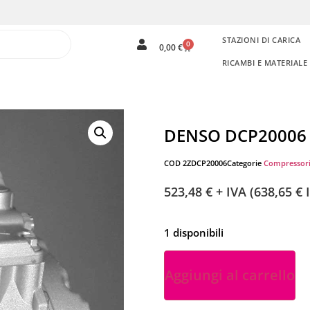
STAZIONI DI CARICA
0
0,00
€
RICAMBI E MATERIAL
DENSO DCP20006 
COD
2ZDCP20006
Categorie
Compressor
523,48
€
+ IVA (
638,65
€
I
1 disponibili
Aggiungi al carrello