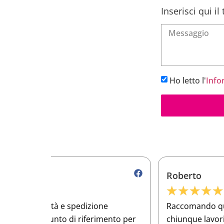
Inserisci qui i
Ho letto l'
Info
Roberto
★
★
★
★
★
e
Raccomando questo e-commerce a
ento per
chiunque lavori nel settore meccanico!