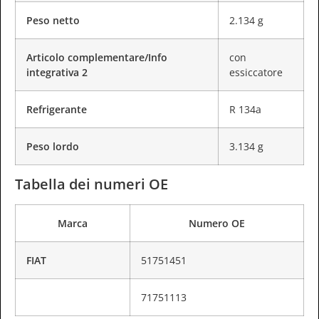
Peso netto
2.134 g
Articolo complementare/Info
con
integrativa 2
essiccatore
Refrigerante
R 134a
Peso lordo
3.134 g
Tabella dei numeri OE
Marca
Numero OE
FIAT
51751451
71751113