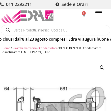
011 2292211
Sede e Orari
0
usi dall’8 al 23 agosto compresi. Edra vi augura buone vaca
Home
/
Ricambi meccanica
/
Condensatori
/ DENSO DCN09085 Condensatore
climatizzatore FI MULTIPLA 19 JTD 07