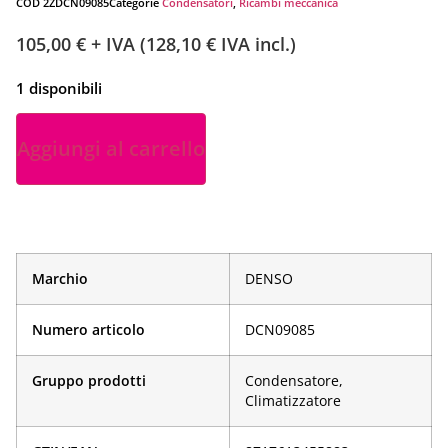
COD
2ZDCN09085
Categorie
Condensatori
,
Ricambi meccanica
105,00
€
+ IVA (
128,10
€
IVA incl.)
1 disponibili
Aggiungi al carrello
Marchio
DENSO
Numero articolo
DCN09085
Gruppo prodotti
Condensatore,
Climatizzatore