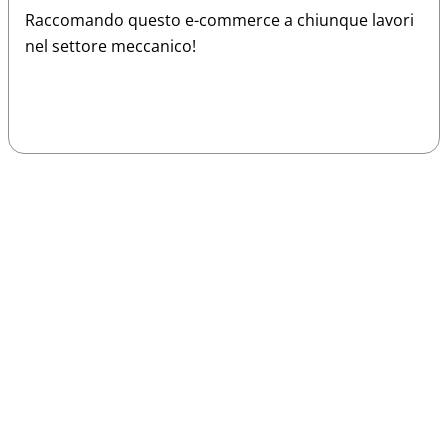
Raccomando questo e-commerce a chiunque lavori
nel settore meccanico!
Sparco
Vesti Sparco: stile, sicurezza e comfort
per ogni pilota. Scopri l'eccellenza sulla
pista