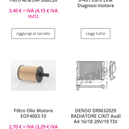
Diagnosi motore
3,40
€
+ IVA (
4,15
€
IVA
incl.)
Aggiungi al carrello
Leggi tutto
Filtro Olio Motore
DENSO DRM32029
EOF4003.10
RADIATORE C/KIT Audi
A4 16/18 20V/19 TDI
2,70
€
+ IVA (
3,29
€
IVA