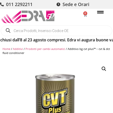
011 2292211
Sede e Orari
0
si dall’8 al 23 agosto compresi. Edra vi augura buone vacanz
Home
/
Additivi
/
Prodotti per cambi automatici
/ Additivo bg cvt plus™ – cvt & dct
fluid conditioner