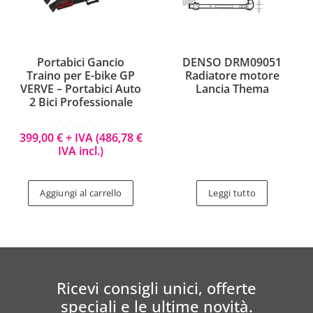
Portabici Gancio
DENSO DRM09051
Traino per E-bike GP
Radiatore motore
VERVE – Portabici Auto
Lancia Thema
2 Bici Professionale
399,00
€
+ IVA (
486,78
€
Valutato
IVA incl.)
5.00
su 5
Aggiungi al carrello
Leggi tutto
Ricevi consigli unici, offerte
speciali e le ultime novità.