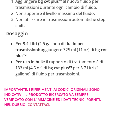
Aggiungere
bg cvt plus™
al nuovo fluido per
trasmissioni durante ogni cambio di fluido.
Non superare il livello massimo del fluido.
Non utilizzare in trasmissioni automatiche step
shift.
Dosaggio
Per 9.4 Litri (2.5 galloni) di fluido per
trasmissioni:
aggiungere 325 ml (11 oz) di
bg cvt
plus™
.
Per uso in bulk:
il rapporto di trattamento è di
133 ml (4.5 oz) di
bg cvt plus™
per 3.7 Litri (1
gallone) di fluido per trasmissioni.
IMPORTANTE: I RIFERIMENTI AI CODICI ORIGINALI SONO
INDICATIVI; IL PRODOTTO RICERCATO VA SEMPRE
VERIFICATO CON L’IMMAGINE ED I DATI TECNICI FORNITI.
NEL DUBBIO,
CONTATTACI
.