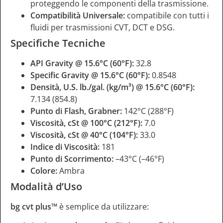
proteggendo le componenti della trasmissione.
Compatibilità Universale:
compatibile con tutti i
fluidi per trasmissioni CVT, DCT e DSG.
Specifiche Tecniche
API Gravity @ 15.6°C (60°F):
32.8
Specific Gravity @ 15.6°C (60°F):
0.8548
Densità, U.S. lb./gal. (kg/m³) @ 15.6°C (60°F):
7.134 (854.8)
Punto di Flash, Grabner:
142°C (288°F)
Viscosità, cSt @ 100°C (212°F):
7.0
Viscosità, cSt @ 40°C (104°F):
33.0
Indice di Viscosità:
181
Punto di Scorrimento:
–43°C (–46°F)
Colore:
Ambra
Modalità d’Uso
bg cvt plus™
è semplice da utilizzare: