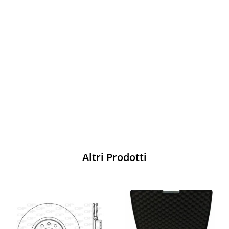
Vesti Sparco: stile, sicurezza e comfort
per ogni pilota. Scopri l'eccellenza sulla
pista
Acquista
Altri Prodotti