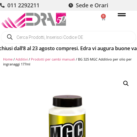
011 2292211
Sede e Orari
0
i dall’8 al 23 agosto compresi. Edra vi augura buone vacanze
Home
/
Additivi
/
Prodotti per cambi manuali
/ BG 325 MGC Additivo per olio per
ingranaggi 177ml