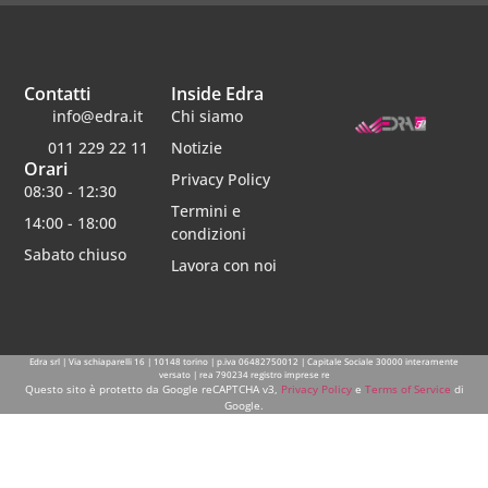
Contatti
Inside Edra
info@edra.it
Chi siamo
011 229 22 11
Notizie
Orari
Privacy Policy
08:30 - 12:30
Termini e
14:00 - 18:00
condizioni
Sabato chiuso
Lavora con noi
Edra srl | Via schiaparelli 16 | 10148 torino | p.iva 06482750012 | Capitale Sociale 30000 interamente
versato | rea 790234 registro imprese re
Questo sito è protetto da Google reCAPTCHA v3,
Privacy Policy
e
Terms of Service
di
Google.