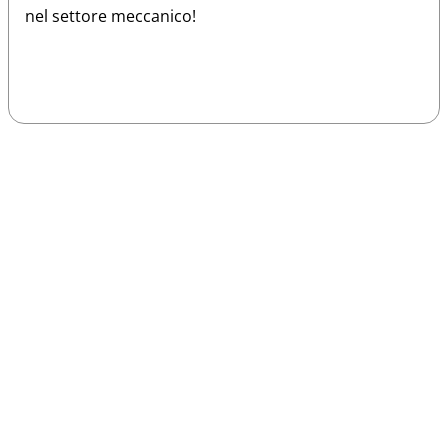
nel settore meccanico!
Sparco
Vesti Sparco: stile, sicurezza e comfort
per ogni pilota. Scopri l'eccellenza sulla
pista
Acquista