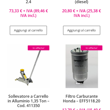
2.4
(diesel)
73,33
€
+ IVA (
89,46
€
20,80
€
+ IVA (
25,38
€
IVA incl.)
IVA incl.)
Aggiungi al carrello
Aggiungi al carrello
In offerta!
In offerta!
Sollevatore a Carrello
Filtro Carburante
in Alluminio 1,35 Ton –
Honda – EFF5118.20
Cod. 411350
12,70
€
+ IVA (
15,49
€